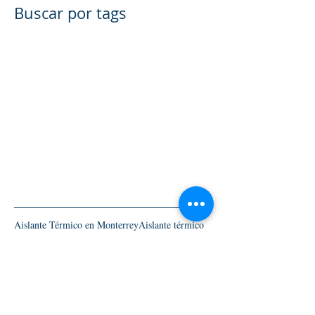
Buscar por tags
Aislante Térmico en Monterrey
Aislante térmico
Cemento
Concreto
Detallado Automotriz en Monterrey
Detallado automotriz en San Pedro
Estetica automotriz
Hidrofugante
Impermeabilizante
Impermeabilizante térmico
Impermeabilizante térmico en Monterrey