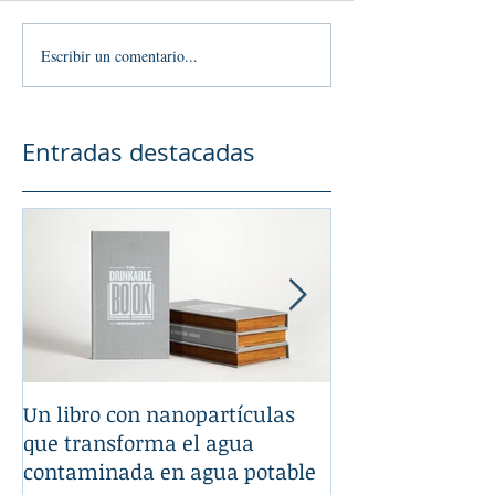
Escribir un comentario...
Entradas destacadas
Un libro con nanopartículas
La Nanotecnologí
que transforma el agua
tu automóvil
contaminada en agua potable