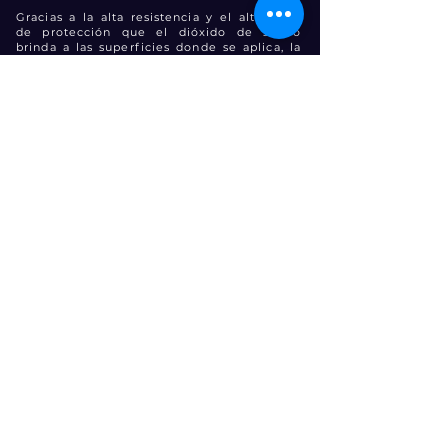
Gracias a la alta resistencia y el alto nivel
de protección que el dióxido de silicio
brinda a las superficies donde se aplica, la
inversión se preserva por años sin
necesidad de retoques, y disminuyendo
superiormente los daños de las superficies
protegidas.
info@nanotop.mx
Productos
Textiles
Vidrio y ceramica
Acero
Dielectricos antiocorrosivos
Selladores