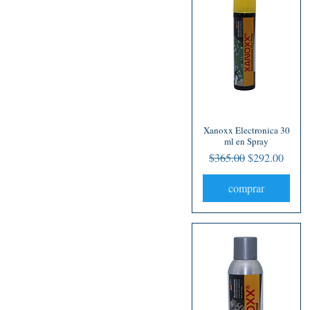
Xanoxx Electronica 30
Vista rápida
ml en Spray
Precio
Precio de ofer
$365.00
$292.00
comprar