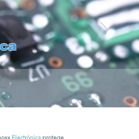
ica
anoxx
Electrónica
protege