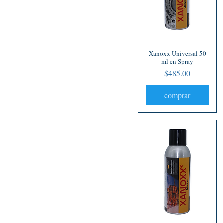
Xanoxx Universal 50
Vista rápida
ml en Spray
Precio
$485.00
comprar