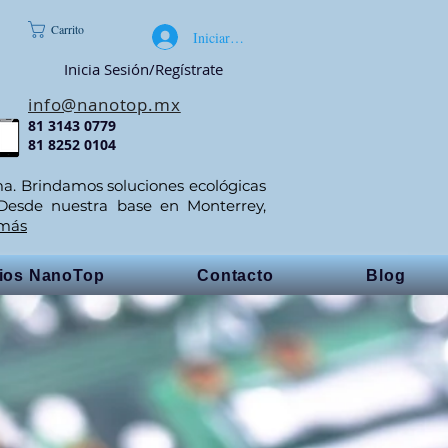
Carrito
Iniciar sesión
Inicia Sesión/Regístrate
info@nanotop.mx
81 3143 0779
81 8252 0104
ma. Brindamos soluciones ecológicas
 Desde nuestra base en Monterrey,
 más
cios NanoTop
Contacto
Blog