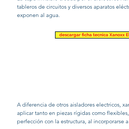
tableros de circuitos y diversos aparatos eléc
exponen al agua.
descargar ficha tecnica Xanoxx E
ta
A diferencia de otros aisladores electricos, x
aplicar tanto en piezas rígidas como flexibles
perfección con la estructura, al incorporarse a