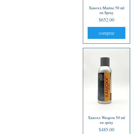
Xanoxx Marine 50 ml
Vista rápida
en Spray
Precio
$652.00
comprar
Xanoxx Weapon 50 ml
Vista rápida
en spray
Precio
$485.00