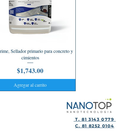
Vista rápida
ime, Sellador primario para concreto y
cimientos
Precio
$1,743.00
Agregar al carrito
T. 81 3143 0779
C. 81 8252 0104