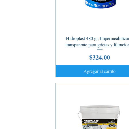
Vista rápida
Hidroplast 480 gr, Impermeabiliza
transparente para grietas y filtracio
Precio
$324.00
Agregar al carrito