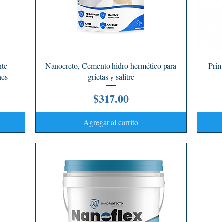
Vista rápida
nte
Nanocreto, Cemento hidro hermético para
Prim
nes
grietas y salitre
Precio
$317.00
Agregar al carrito