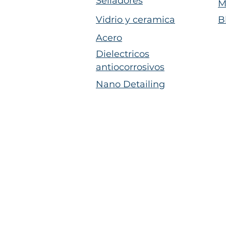
Selladores
M
Vidrio y ceramica
B
Acero
Dielectricos
antiocorrosivos
Nano Detailing