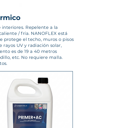
érmico
nteriores. Repelente a la
caliente / fría. NANOFLEX está
e protege el techo, muros o pisos
rayos UV y radiación solar,
iento es de 19 a 40 metros
illo, etc. No requiere malla.
tos.