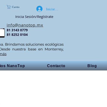
Carrito
Iniciar sesión
Inicia Sesión/Regístrate
info@nanotop.mx
81 3143 0779
81 8252 0104
ma. Brindamos soluciones ecológicas
 Desde nuestra base en Monterrey,
 más
cios NanoTop
Contacto
Blog