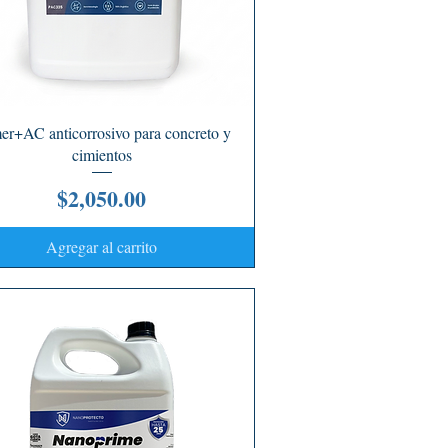
Vista rápida
er+AC anticorrosivo para concreto y
cimientos
Precio
$2,050.00
Agregar al carrito