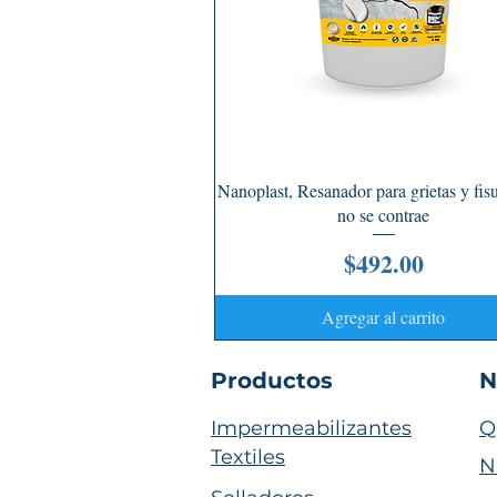
Vista rápida
Nanoplast, Resanador para grietas y fis
no se contrae
Precio
$492.00
Agregar al carrito
Productos
N
Impermeabilizantes
Q
Textiles
N