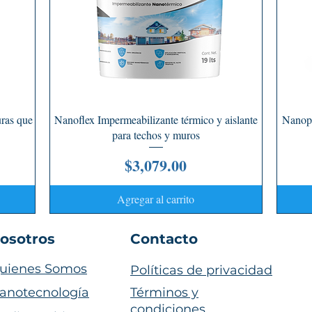
Vista rápida
uras que
Nanoflex Impermeabilizante térmico y aislante
Nanopr
para techos y muros
Precio
$3,079.00
Agregar al carrito
osotros
Contacto
uienes Somos
Políticas de privacidad
anotecnología
Términos y
condiciones