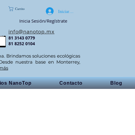
Carrito
Iniciar sesión
Inicia Sesión/Regístrate
info@nanotop.mx
81 3143 0779
81 8252 0104
ma. Brindamos soluciones ecológicas
 Desde nuestra base en Monterrey,
 más
cios NanoTop
Contacto
Blog