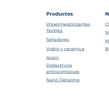
Productos
N
Impermeabilizantes
Q
Textiles
N
Selladores
M
Vidrio y ceramica
B
Acero
Dielectricos
antiocorrosivos
Nano Detailing