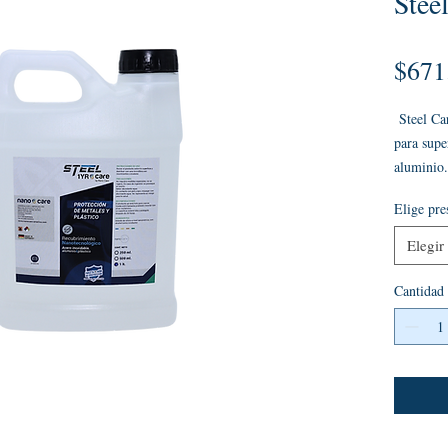
Steel
$671
Steel Car
para supe
aluminio.
Para la c
Elige pre
necesario
Abrasive 
Elegir
para reti
necesario
Cantidad
aquí.