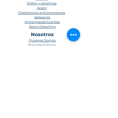
Vidrio y ceramica
Acero
Dielectricos antiocorrosivos
Selladores
Impermeabilizantes
Nano Detailing
Nosotros
Quienes Somos
Nanotecnología
Blog
Medio Ambiente
Contacto
Preguntas frecuentes
Políticas de privacidad
Términos y condiciones
Forma de registro
Politica de envios
Suscríbete para obtener actualizaciones
Suscríbete Ahora