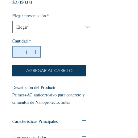
Precio
$2,050.00
Elegir presentación
*
Cantidad
*
AGREGAR AL CARRITO
Descripción del Producto
Primer+AC anticorrosivo para concreto y
cimientos de Nanoprotecto, antes
impershield es un protector impregnador
primario de última generación formulado
Características Principales
con nanopartículas 100% orgánicas y
microestructuras de silicatos. Está
Defensa Anticorrosiva:
Pasiva
Usos recomendados