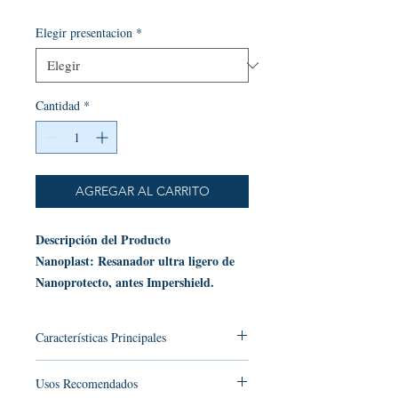
Elegir presentacion
*
Cantidad
*
AGREGAR AL CARRITO
Descripción del Producto
Nanoplast: Resanador ultra ligero de
Nanoprotecto, antes Impershield.
Nanoplast es un resanador de alto
desempeño diseñado para la reparación
Características Principales
estética de columnas, escalinatas, muros y
estructuras de concreto. Su fórmula
Sin Contracciones:
Requiere
Usos Recomendados
solamente una aplicación para la
avanzada a base de resina vegetal y