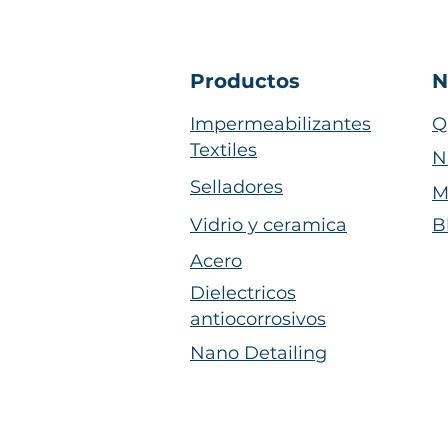
Productos
N
Impermeabilizantes
Q
Textiles
N
Selladores
M
Vidrio y ceramica
B
Acero
Dielectricos
antiocorrosivos
Nano Detailing