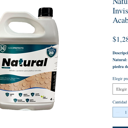
Natu
Invi
Acab
$1,2
Descripc
Natural:
piedra d
Natural e
Elegir pr
acabado n
con nanop
Elegir
diseñado 
ya que pr
Cantidad
modificar
piedra. S
uretano o