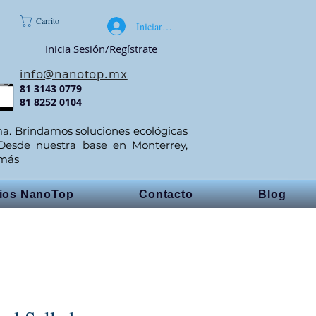
Carrito
Iniciar sesión
Inicia Sesión/Regístrate
info@nanotop.mx
81 3143 0779
81 8252 0104
ma. Brindamos soluciones ecológicas
 Desde nuestra base en Monterrey,
 más
cios NanoTop
Contacto
Blog