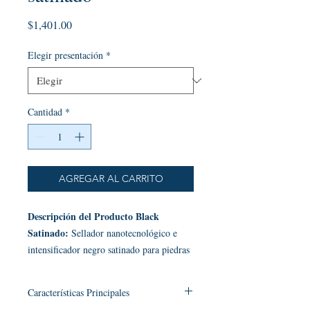
Precio
$1,401.00
Elegir presentación
*
Cantidad
*
AGREGAR AL CARRITO
Descripción del Producto Black
Satinado:
Sellador nanotecnológico e
intensificador negro satinado para piedras
oscuras de Nanoprotecto, antes
Impershield. Black Satinado es el
Características Principales
protector premium para piedras negras