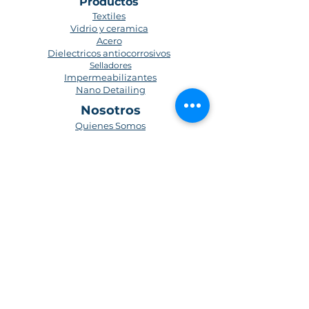
Productos
Textiles
Vidrio y ceramica
Acero
Dielectricos antiocorrosivos
Selladores
Impermeabilizantes
Nano Detailing
Nosotros
Quienes Somos
Nanotecnología
Blog
Medio Ambiente
Contacto
Preguntas frecuentes
Políticas de privacidad
Términos y condiciones
Forma de registro
Politica de envios
Suscríbete para obtener actualizaciones