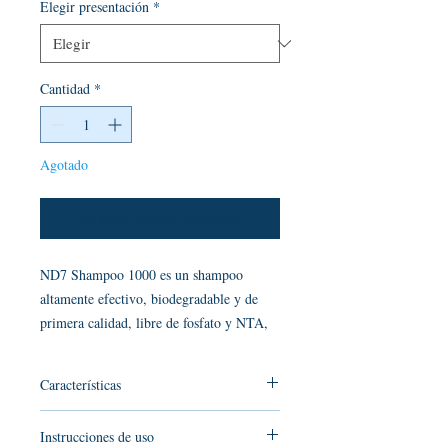
Elegir presentación
*
Cantidad
*
Agotado
Notificar al estar disponible
ND7 Shampoo 1000 es un shampoo
altamente efectivo, biodegradable y de
primera calidad, libre de fosfato y NTA,
para el exterior de automóviles.
Características
ND7 Shampoo 1000 cuenta con
Instrucciones de uso
tecnología Alemana de formación de alta