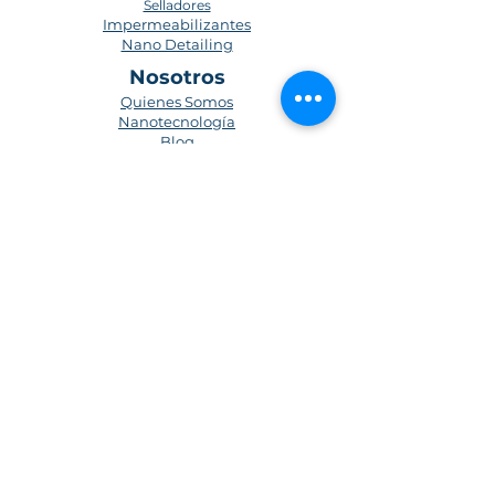
Selladores
Impermeabilizantes
Nano Detailing
Nosotros
Quienes Somos
Nanotecnología
Blog
Medio Ambiente
Contacto
Preguntas frecuentes
Políticas de privacidad
Términos y condiciones
Forma de registro
Politica de envios
Suscríbete para obtener actualizaciones
Suscríbete Ahora