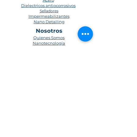
Acero
Dielectricos antiocorrosivos
Selladores
Impermeabilizantes
Nano Detailing
Nosotros
Quienes Somos
Nanotecnología
Blog
Medio Ambiente
Contacto
Preguntas frecuentes
Políticas de privacidad
Términos y condiciones
Forma de registro
Politica de envios
Suscríbete para obtener actualizaciones
Suscríbete Ahora