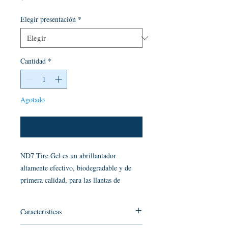
Elegir presentación
*
Cantidad
*
Agotado
Notificar al estar disponible
ND7 Tire Gel es un abrillantador
altamente efectivo, biodegradable y de
primera calidad, para las llantas de
automóviles. ND 7 Tire Gel cuenta con
tecnología Alemana que permite darle
Características
cuidado duradero y alto brillo a los