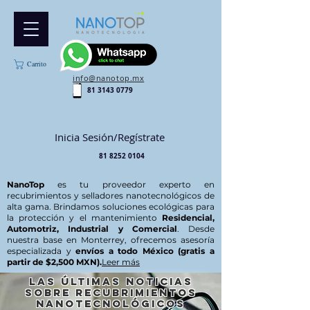
Carrito
info@nanotop.mx
81 3143 0779
Inicia Sesión/Regístrate
81 8252 0104
NanoTop
es tu proveedor experto en
recubrimientos y selladores nanotecnológicos de
alta gama. Brindamos soluciones ecológicas para
la protección y el mantenimiento
Residencial,
Automotriz, Industrial y Comercial
. Desde
nuestra base en Monterrey, ofrecemos asesoría
especializada y
envíos a todo México (gratis a
partir de $2,500 MXN).
Leer más
Las últimas noticias
sobre recubrimientos
nanotecnológicos