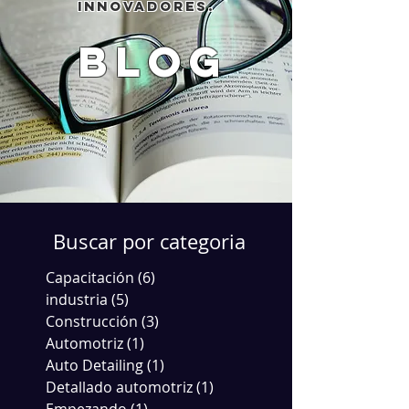
innovadores.
blog
Buscar por categoria
Capacitación
(6)
6 entradas
industria
(5)
5 entradas
Construcción
(3)
3 entradas
Automotriz
(1)
1 entrada
Auto Detailing
(1)
1 entrada
Detallado automotriz
(1)
1 entrada