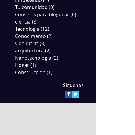
Empezando
(1)
1 entrada
Tu comunidad
(0)
0 entradas
Consejos para bloguear
(0)
0 entradas
ciencia
(8)
8 entradas
Tecnologia
(12)
12 entradas
Conocimento
(2)
2 entradas
vida diaria
(8)
8 entradas
arquitectura
(2)
2 entradas
Nanotecnologia
(2)
2 entradas
Hogar
(1)
1 entrada
Construccion
(1)
1 entrada
Síguenos