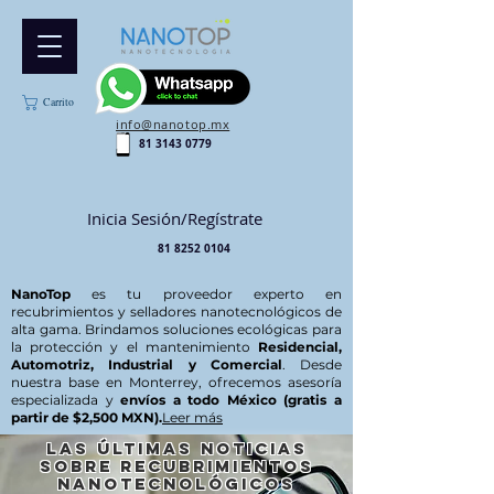
Carrito
info@nanotop.mx
81 3143 0779
Inicia Sesión/Regístrate
81 8252 0104
NanoTop
es tu proveedor experto en
recubrimientos y selladores nanotecnológicos de
alta gama. Brindamos soluciones ecológicas para
la protección y el mantenimiento
Residencial,
Automotriz, Industrial y Comercial
. Desde
nuestra base en Monterrey, ofrecemos asesoría
especializada y
envíos a todo México (gratis a
partir de $2,500 MXN).
Leer más
Las últimas noticias
sobre recubrimientos
nanotecnológicos