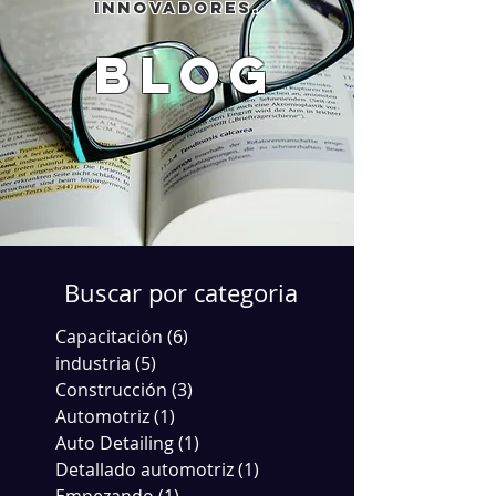
innovadores.
blog
Buscar por categoria
Capacitación
(6)
6 entradas
industria
(5)
5 entradas
Construcción
(3)
3 entradas
Automotriz
(1)
1 entrada
Auto Detailing
(1)
1 entrada
Detallado automotriz
(1)
1 entrada