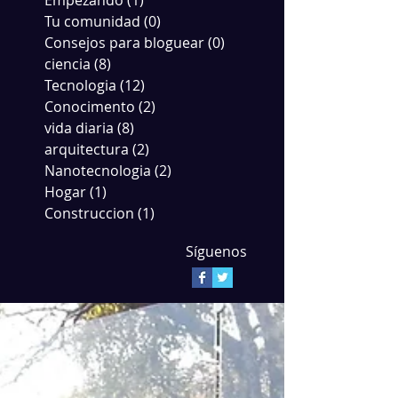
Empezando
(1)
1 entrada
Tu comunidad
(0)
0 entradas
Consejos para bloguear
(0)
0 entradas
ciencia
(8)
8 entradas
Tecnologia
(12)
12 entradas
Conocimento
(2)
2 entradas
vida diaria
(8)
8 entradas
arquitectura
(2)
2 entradas
Nanotecnologia
(2)
2 entradas
Hogar
(1)
1 entrada
Construccion
(1)
1 entrada
Síguenos