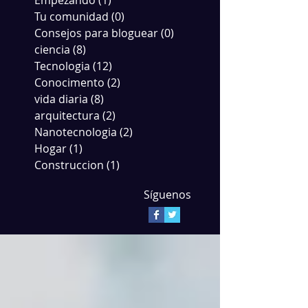
Empezando
(1)
1 entrada
Tu comunidad
(0)
0 entradas
Consejos para bloguear
(0)
0 entradas
ciencia
(8)
8 entradas
Tecnologia
(12)
12 entradas
Conocimento
(2)
2 entradas
vida diaria
(8)
8 entradas
arquitectura
(2)
2 entradas
Nanotecnologia
(2)
2 entradas
Hogar
(1)
1 entrada
Construccion
(1)
1 entrada
Síguenos