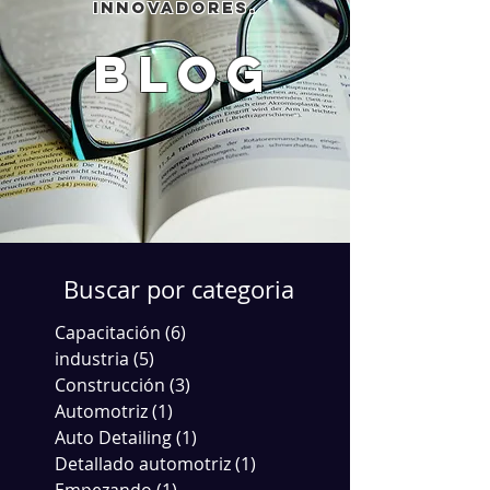
innovadores.
blog
Buscar por categoria
Capacitación
(6)
6 entradas
industria
(5)
5 entradas
Construcción
(3)
3 entradas
Automotriz
(1)
1 entrada
Auto Detailing
(1)
1 entrada
Detallado automotriz
(1)
1 entrada