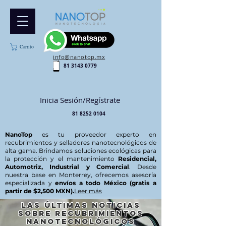
Carrito
info@nanotop.mx
81 3143 0779
Inicia Sesión/Regístrate
81 8252 0104
NanoTop
es tu proveedor experto en
recubrimientos y selladores nanotecnológicos de
alta gama. Brindamos soluciones ecológicas para
la protección y el mantenimiento
Residencial,
Automotriz, Industrial y Comercial
. Desde
nuestra base en Monterrey, ofrecemos asesoría
especializada y
envíos a todo México (gratis a
partir de $2,500 MXN).
Leer más
Las últimas noticias
sobre recubrimientos
nanotecnológicos