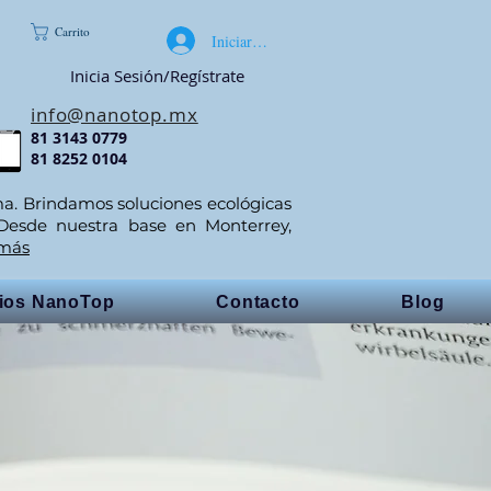
Carrito
Iniciar sesión
Inicia Sesión/Regístrate
info@nanotop.mx
81 3143 0779
81 8252 0104
ma. Brindamos soluciones ecológicas
 Desde nuestra base en Monterrey,
 más
cios NanoTop
Contacto
Blog