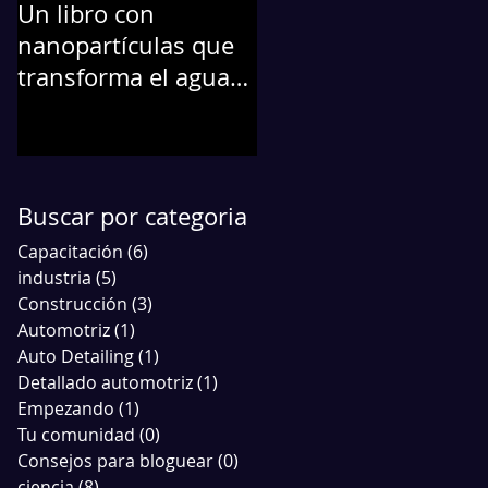
Un libro con
La Nanotecnología...
nanopartículas que
Protege a tu
transforma el agua
automóvil
contaminada en
agua potable
Buscar por categoria
Capacitación
(6)
6 entradas
industria
(5)
5 entradas
Construcción
(3)
3 entradas
Automotriz
(1)
1 entrada
Auto Detailing
(1)
1 entrada
Detallado automotriz
(1)
1 entrada
Empezando
(1)
1 entrada
Tu comunidad
(0)
0 entradas
Consejos para bloguear
(0)
0 entradas
ciencia
(8)
8 entradas