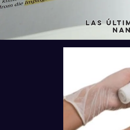
Las últi
na