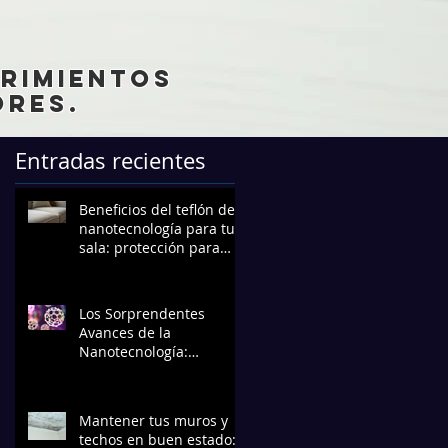
brimientos
res.
Entradas recientes
Beneficios del teflón de
nanotecnología para tu
sala: protección para
muebles que dura
Los Sorprendentes
Avances de la
Nanotecnología:
Transformando el Futuro
Mantener tus muros y
techos en buen estado: