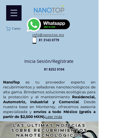
Carrito
info@nanotop.mx
81 3143 0779
Inicia Sesión/Regístrate
81 8252 0104
NanoTop
es tu proveedor experto en
recubrimientos y selladores nanotecnológicos de
alta gama. Brindamos soluciones ecológicas para
la protección y el mantenimiento
Residencial,
Automotriz, Industrial y Comercial
. Desde
nuestra base en Monterrey, ofrecemos asesoría
especializada y
envíos a todo México (gratis a
partir de $2,500 MXN).
Leer más
Las últimas noticias
sobre recubrimientos
nanotecnológicos