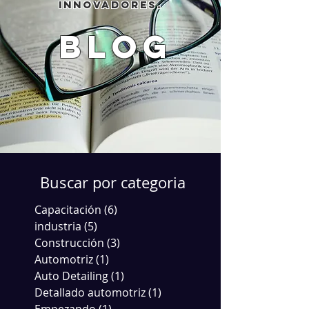
innovadores.
blog
Buscar por categoria
Capacitación
(6)
6 entradas
industria
(5)
5 entradas
Construcción
(3)
3 entradas
Automotriz
(1)
1 entrada
Auto Detailing
(1)
1 entrada
Detallado automotriz
(1)
1 entrada