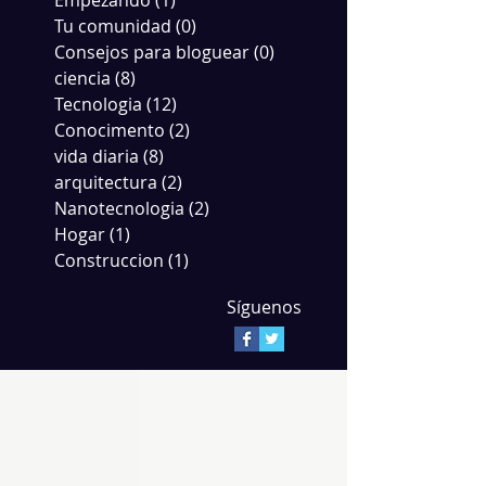
Empezando
(1)
1 entrada
Tu comunidad
(0)
0 entradas
Consejos para bloguear
(0)
0 entradas
ciencia
(8)
8 entradas
Tecnologia
(12)
12 entradas
Conocimento
(2)
2 entradas
vida diaria
(8)
8 entradas
arquitectura
(2)
2 entradas
Nanotecnologia
(2)
2 entradas
Hogar
(1)
1 entrada
Construccion
(1)
1 entrada
Síguenos