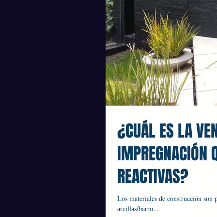
¿CUÁL ES LA VE
IMPREGNACIÓN 
REACTIVAS?
Los materiales de construcción son p
arcillas/barro...