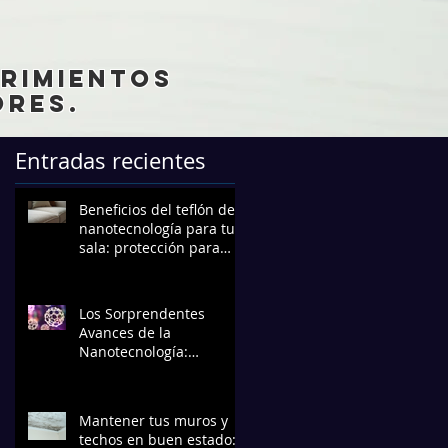
brimientos
res.
Entradas recientes
Beneficios del teflón de
nanotecnología para tu
sala: protección para
muebles que dura
Los Sorprendentes
Avances de la
Nanotecnología:
Transformando el Futuro
Mantener tus muros y
techos en buen estado: