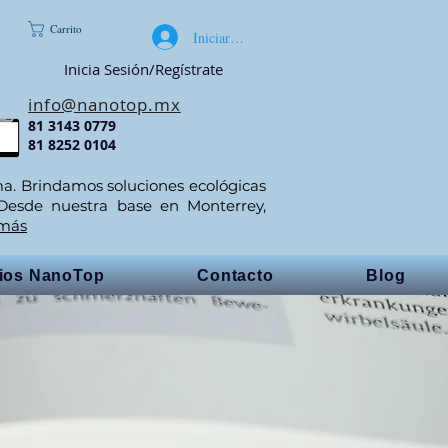
Carrito
Iniciar sesión
Inicia Sesión/Regístrate
info@nanotop.mx
81 3143 0779
81 8252 0104
ma. Brindamos soluciones ecológicas
 Desde nuestra base en Monterrey,
 más
cios NanoTop
Contacto
Blog