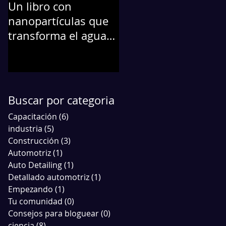
Un libro con
La Nanotecnología...
nanopartículas que
Protege a tu
transforma el agua
automóvil
contaminada en
agua potable
Buscar por categoria
Capacitación
(6)
6 entradas
industria
(5)
5 entradas
Construcción
(3)
3 entradas
Automotriz
(1)
1 entrada
Auto Detailing
(1)
1 entrada
Detallado automotriz
(1)
1 entrada
Empezando
(1)
1 entrada
Tu comunidad
(0)
0 entradas
Consejos para bloguear
(0)
0 entradas
ciencia
(8)
8 entradas