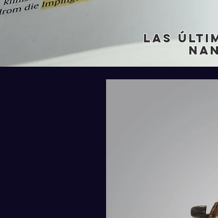
Las últi
na