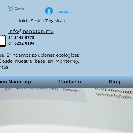
Carrito
Iniciar sesión
Inicia Sesión/Regístrate
info@nanotop.mx
81 3143 0779
81 8252 0104
ma. Brindamos soluciones ecológicas
 Desde nuestra base en Monterrey,
 más
cios NanoTop
Contacto
Blog