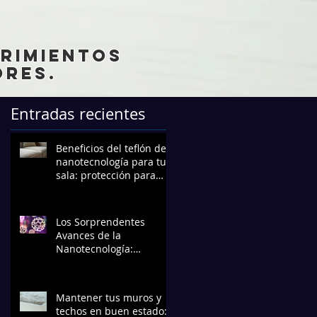
brimientos
res.
Entradas recientes
Beneficios del teflón de
nanotecnología para tu
sala: protección para
muebles que dura
Los Sorprendentes
Avances de la
Nanotecnología:
Transformando el Futuro
Mantener tus muros y
techos en buen estado: