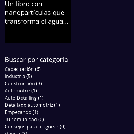
Un libro con
La Nanotecnología...
nanopartículas que
Protege a tu
transforma el agua
automóvil
contaminada en
agua potable
Buscar por categoria
Capacitación
(6)
6 entradas
industria
(5)
5 entradas
Construcción
(3)
3 entradas
Automotriz
(1)
1 entrada
Auto Detailing
(1)
1 entrada
Detallado automotriz
(1)
1 entrada
Empezando
(1)
1 entrada
Tu comunidad
(0)
0 entradas
Consejos para bloguear
(0)
0 entradas
ciencia
(8)
8 entradas