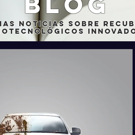
blog
mas noticias sobre recu
notecnológicos innovado