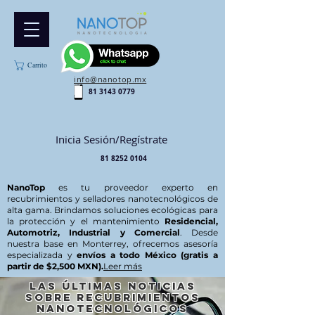
Carrito
info@nanotop.mx
81 3143 0779
Inicia Sesión/Regístrate
81 8252 0104
NanoTop
es tu proveedor experto en
recubrimientos y selladores nanotecnológicos de
alta gama. Brindamos soluciones ecológicas para
la protección y el mantenimiento
Residencial,
Automotriz, Industrial y Comercial
. Desde
nuestra base en Monterrey, ofrecemos asesoría
especializada y
envíos a todo México (gratis a
partir de $2,500 MXN).
Leer más
Las últimas noticias
sobre recubrimientos
nanotecnológicos