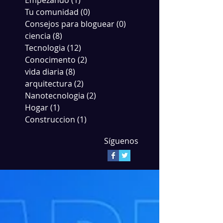
Empezando
(1)
1 entrada
Tu comunidad
(0)
0 entradas
Consejos para bloguear
(0)
0 entradas
ciencia
(8)
8 entradas
Tecnologia
(12)
12 entradas
Conocimento
(2)
2 entradas
vida diaria
(8)
8 entradas
arquitectura
(2)
2 entradas
Nanotecnologia
(2)
2 entradas
Hogar
(1)
1 entrada
Construccion
(1)
1 entrada
Síguenos