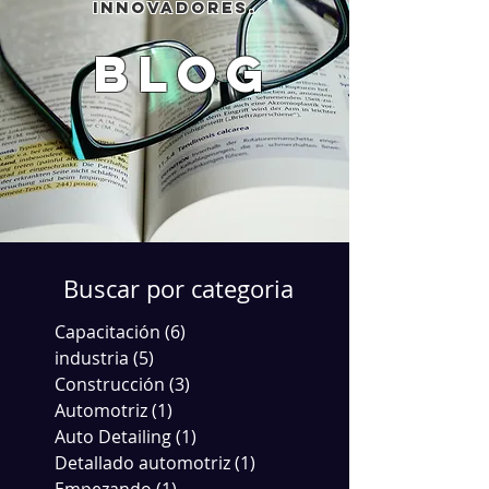
innovadores.
blog
Buscar por categoria
Capacitación
(6)
6 entradas
industria
(5)
5 entradas
Construcción
(3)
3 entradas
Automotriz
(1)
1 entrada
Auto Detailing
(1)
1 entrada
Detallado automotriz
(1)
1 entrada