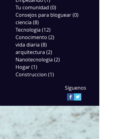
Empezando
(1)
1 entrada
Tu comunidad
(0)
0 entradas
Consejos para bloguear
(0)
0 entradas
ciencia
(8)
8 entradas
Tecnologia
(12)
12 entradas
Conocimento
(2)
2 entradas
vida diaria
(8)
8 entradas
arquitectura
(2)
2 entradas
Nanotecnologia
(2)
2 entradas
Hogar
(1)
1 entrada
Construccion
(1)
1 entrada
Síguenos