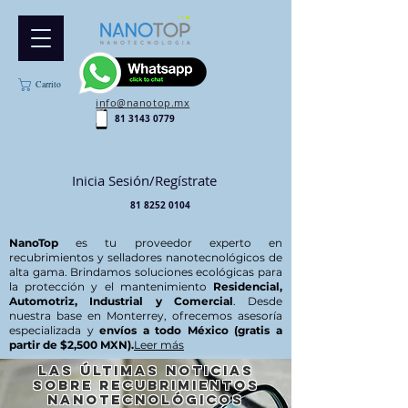
Carrito
info@nanotop.mx
81 3143 0779
Inicia Sesión/Regístrate
81 8252 0104
NanoTop
es tu proveedor experto en
recubrimientos y selladores nanotecnológicos de
alta gama. Brindamos soluciones ecológicas para
la protección y el mantenimiento
Residencial,
Automotriz, Industrial y Comercial
. Desde
nuestra base en Monterrey, ofrecemos asesoría
especializada y
envíos a todo México (gratis a
partir de $2,500 MXN).
Leer más
Las últimas noticias
sobre recubrimientos
nanotecnológicos