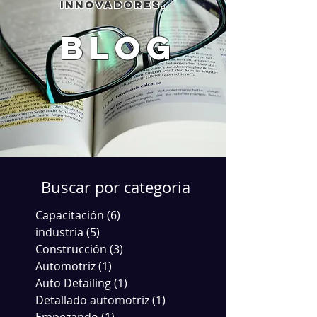
innovadores.
blog
Buscar por categoria
Capacitación
(6)
6 entradas
industria
(5)
5 entradas
Construcción
(3)
3 entradas
Automotriz
(1)
1 entrada
Auto Detailing
(1)
1 entrada
Detallado automotriz
(1)
1 entrada