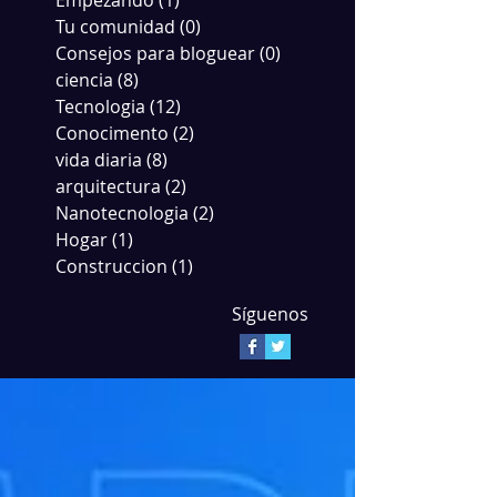
Empezando
(1)
1 entrada
Tu comunidad
(0)
0 entradas
Consejos para bloguear
(0)
0 entradas
ciencia
(8)
8 entradas
Tecnologia
(12)
12 entradas
Conocimento
(2)
2 entradas
vida diaria
(8)
8 entradas
arquitectura
(2)
2 entradas
Nanotecnologia
(2)
2 entradas
Hogar
(1)
1 entrada
Construccion
(1)
1 entrada
Síguenos