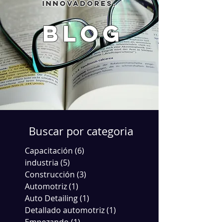
innovadores.
blog
Buscar por categoria
Capacitación
(6)
6 entradas
industria
(5)
5 entradas
Construcción
(3)
3 entradas
Automotriz
(1)
1 entrada
Auto Detailing
(1)
1 entrada
Detallado automotriz
(1)
1 entrada