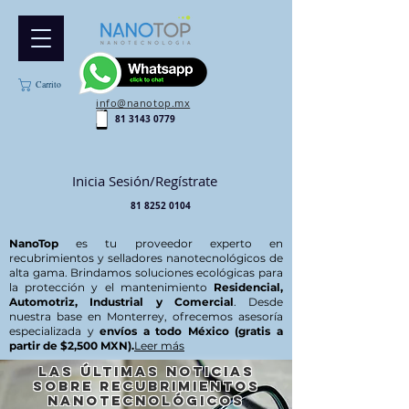
Carrito
info@nanotop.mx
81 3143 0779
Inicia Sesión/Regístrate
81 8252 0104
NanoTop
es tu proveedor experto en
recubrimientos y selladores nanotecnológicos de
alta gama. Brindamos soluciones ecológicas para
la protección y el mantenimiento
Residencial,
Automotriz, Industrial y Comercial
. Desde
nuestra base en Monterrey, ofrecemos asesoría
especializada y
envíos a todo México (gratis a
partir de $2,500 MXN).
Leer más
Las últimas noticias
sobre recubrimientos
nanotecnológicos