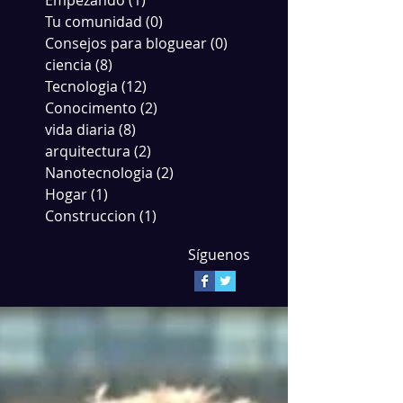
Empezando
(1)
1 entrada
Tu comunidad
(0)
0 entradas
Consejos para bloguear
(0)
0 entradas
ciencia
(8)
8 entradas
Tecnologia
(12)
12 entradas
Conocimento
(2)
2 entradas
vida diaria
(8)
8 entradas
arquitectura
(2)
2 entradas
Nanotecnologia
(2)
2 entradas
Hogar
(1)
1 entrada
Construccion
(1)
1 entrada
Síguenos