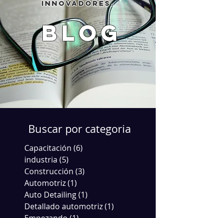
innovadores.
blog
Buscar por categoria
Capacitación
(6)
6 entradas
industria
(5)
5 entradas
Construcción
(3)
3 entradas
Automotriz
(1)
1 entrada
Auto Detailing
(1)
1 entrada
Detallado automotriz
(1)
1 entrada