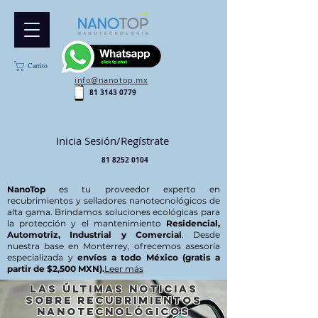
Carrito
info@nanotop.mx
81 3143 0779
Inicia Sesión/Regístrate
81 8252 0104
NanoTop
es tu proveedor experto en
recubrimientos y selladores nanotecnológicos de
alta gama. Brindamos soluciones ecológicas para
la protección y el mantenimiento
Residencial,
Automotriz, Industrial y Comercial
. Desde
nuestra base en Monterrey, ofrecemos asesoría
especializada y
envíos a todo México (gratis a
partir de $2,500 MXN).
Leer más
Las últimas noticias
sobre recubrimientos
nanotecnológicos