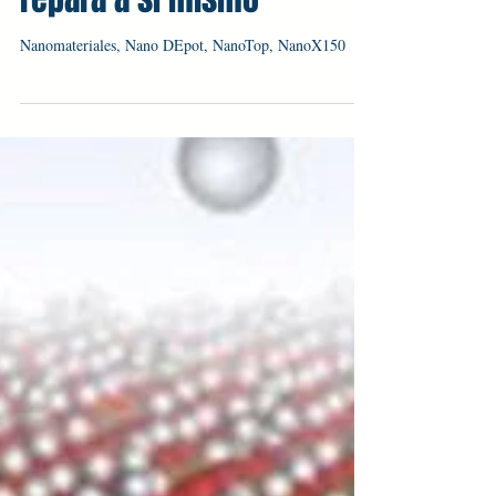
repara a sí mismo
Nanomateriales, Nano DEpot, NanoTop, NanoX150