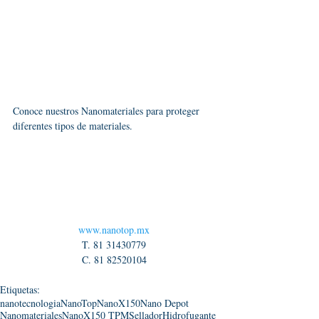
Conoce nuestros Nanomateriales para proteger 
diferentes tipos de materiales.
www.nanotop.mx
T. 81 31430779
C. 81 82520104
Etiquetas:
nanotecnologia
NanoTop
NanoX150
Nano Depot
Nanomateriales
NanoX150 TPM
Sellador
Hidrofugante