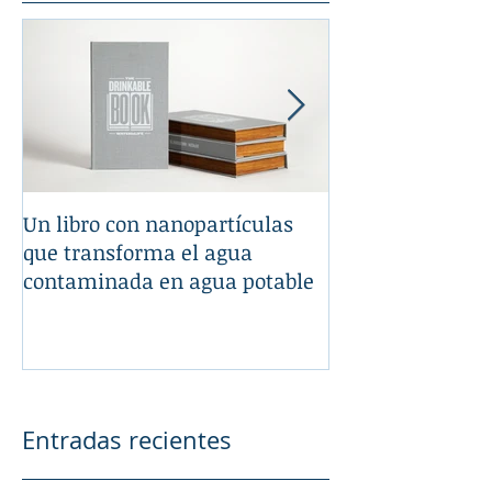
Un libro con nanopartículas
La Nanotecnologí
que transforma el agua
tu automóvil
contaminada en agua potable
Entradas recientes