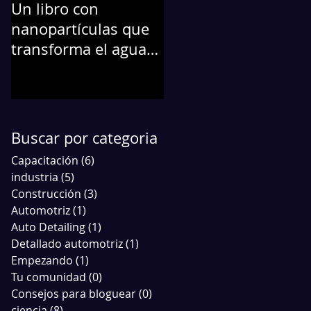
Un libro con
La Nanotecnología...
nanopartículas que
Protege a tu
transforma el agua
automóvil
contaminada en
agua potable
Buscar por categoria
Capacitación
(6)
6 entradas
industria
(5)
5 entradas
Construcción
(3)
3 entradas
Automotriz
(1)
1 entrada
Auto Detailing
(1)
1 entrada
Detallado automotriz
(1)
1 entrada
Empezando
(1)
1 entrada
Tu comunidad
(0)
0 entradas
Consejos para bloguear
(0)
0 entradas
ciencia
(8)
8 entradas