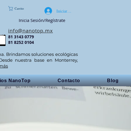
Carrito
Iniciar sesión
Inicia Sesión/Regístrate
info@nanotop.mx
81 3143 0779
81 8252 0104
ma. Brindamos soluciones ecológicas
 Desde nuestra base en Monterrey,
 más
cios NanoTop
Contacto
Blog