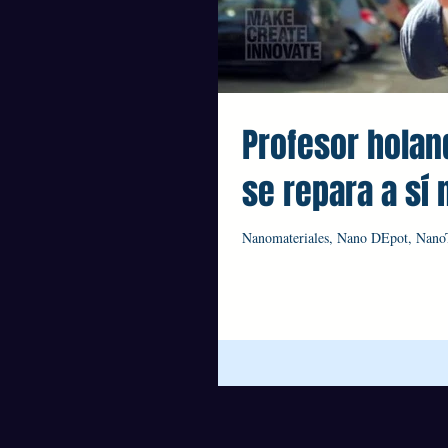
Profesor holan
se repara a sí
Nanomateriales, Nano DEpot, Nan