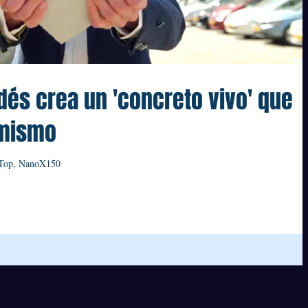
dés crea un 'concreto vivo' que
 mismo
oTop, NanoX150