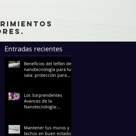
brimientos
res.
Entradas recientes
Beneficios del teflón de
nanotecnología para tu
sala: protección para
muebles que dura
Los Sorprendentes
Avances de la
Nanotecnología:
Transformando el Futuro
Mantener tus muros y
techos en buen estado: