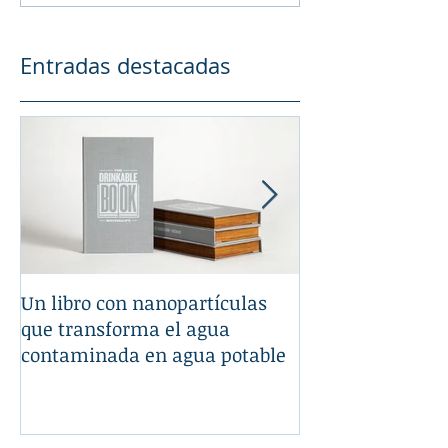
Entradas destacadas
Un libro con nanopartículas
La Nanotecnologí
que transforma el agua
tu automóvil
contaminada en agua potable