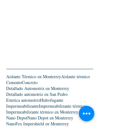
Aislante Térmico en Monterrey
Aislante térmico
Cemento
Concreto
Detallado Automotriz en Monterrey
Detallado automotriz en San Pedro
Estetica automotriz
Hidrofugante
Impermeabilizante
Impermeabilizante térmico
Impermeabilizante térmico en Monterrey
Nano Depot
Nano Depot en Monterrey
NanoFex Impershield en Monterrey
NanoFlex Impershield
NanoTecnología en Monterey
NanoTop
NanoX150