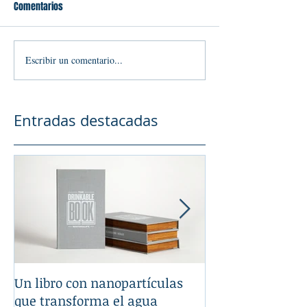
Comentarios
Escribir un comentario...
Entradas destacadas
Un libro con nanopartículas
La Nanotecnologí
que transforma el agua
tu automóvil