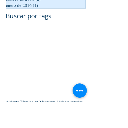
enero de 2016
(1)
1 entrada
Buscar por tags
Aislante Térmico en Monterrey
Aislante térmico
Cemento
Concreto
Detallado Automotriz en Monterrey
Detallado automotriz en San Pedro
Estetica automotriz
Hidrofugante