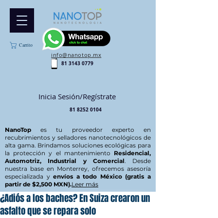
Carrito
info@nanotop.mx
81 3143 0779
Inicia Sesión/Regístrate
81 8252 0104
NanoTop
es tu proveedor experto en
recubrimientos y selladores nanotecnológicos de
alta gama. Brindamos soluciones ecológicas para
la protección y el mantenimiento
Residencial,
Automotriz, Industrial y Comercial
. Desde
nuestra base en Monterrey, ofrecemos asesoría
especializada y
envíos a todo México (gratis a
partir de $2,500 MXN).
Leer más
¿Adiós a los baches? En Suiza crearon un
asfalto que se repara solo