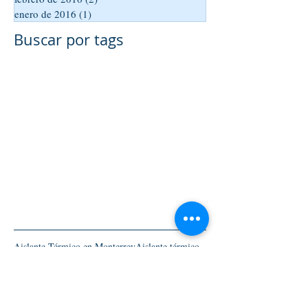
enero de 2016
(1)
1 entrada
Buscar por tags
Aislante Térmico en Monterrey
Aislante térmico
Cemento
Concreto
Detallado Automotriz en Monterrey
Detallado automotriz en San Pedro
Estetica automotriz
Hidrofugante