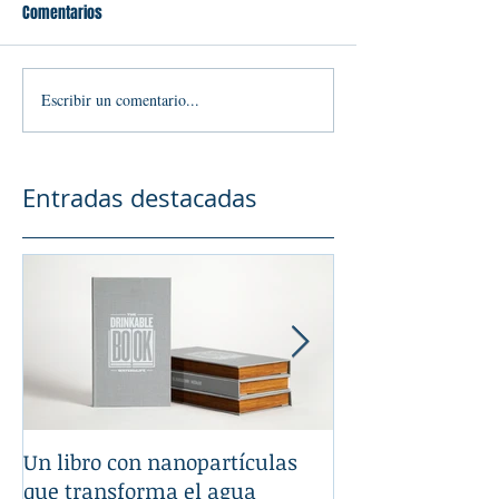
Comentarios
Escribir un comentario...
Entradas destacadas
Un libro con nanopartículas
La Nanotecnologí
que transforma el agua
tu automóvil